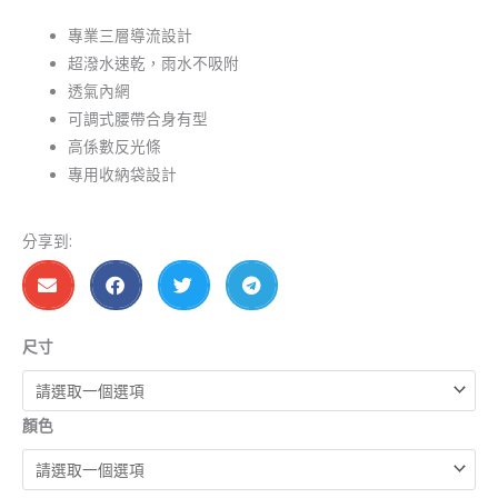
專業三層導流設計
超潑水速乾，雨水不吸附
透氣內網
可調式腰帶合身有型
高係數反光條
專用收納袋設計
分享到:
EU4500-
尺寸
丹
寧
顏色
導
流
雨