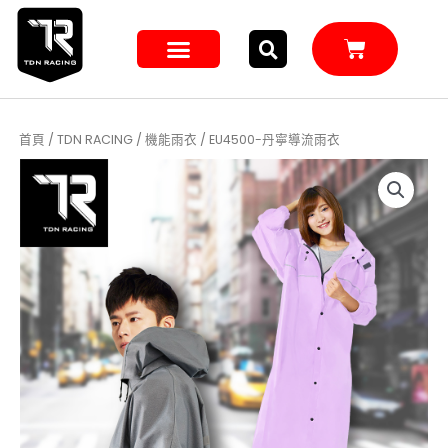
跳
至
購
主
物
籃
要
內
容
首頁
/
TDN RACING
/
機能雨衣
/ EU4500-丹寧導流雨衣