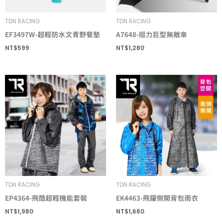
TDN RACING
TDN RACING
EF3497W-超輕防水文青野餐墊
A7648-挺力巨型無敵傘
NT$
599
NT$
1,280
TDN RACING
TDN RACING
EP4364-飛酷超輕機能套裝
EK4463-飛躍側開背包雨衣
NT$
1,980
NT$
1,680