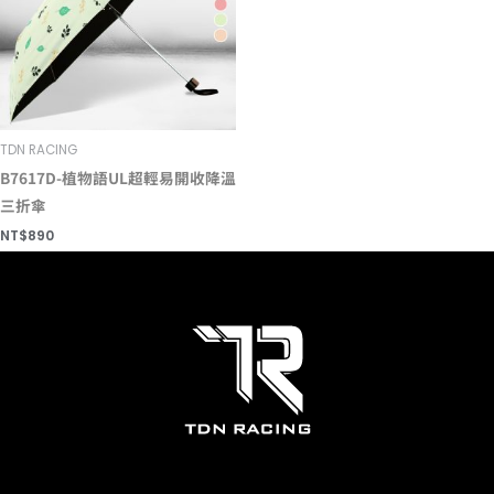
TDN RACING
B7617D-植物語UL超輕易開收降溫
三折傘
NT$
890