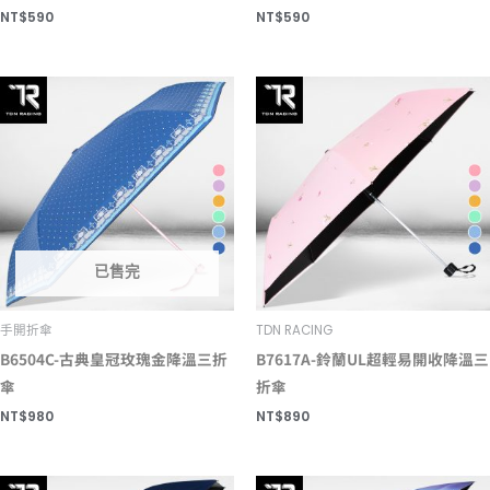
NT$
590
NT$
590
已售完
手開折傘
TDN RACING
B6504C-古典皇冠玫瑰金降溫三折
B7617A-鈴蘭UL超輕易開收降溫三
傘
折傘
NT$
980
NT$
890