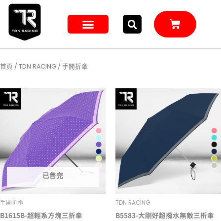
跳
至
購
主
物
籃
要
內
首頁
/
TDN RACING
/ 手開折傘
容
已售完
手開折傘
TDN RACING
B1615B-超輕系方塊三折傘
B5583-大剛好超撥水無敵三折傘