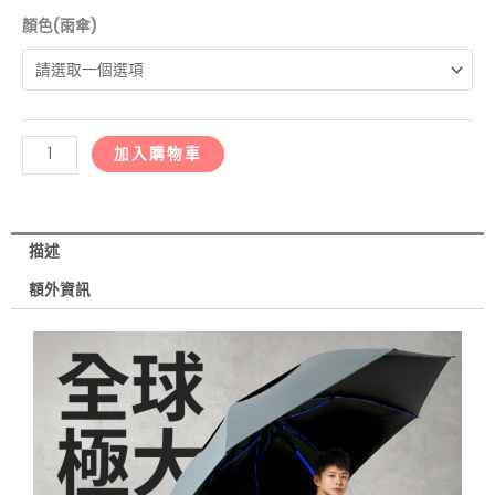
A7648-
顏色(雨傘)
挺
力
巨
型
加入購物車
無
敵
傘
數
描述
量
額外資訊