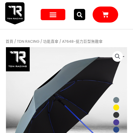
跳
至
購
主
物
籃
要
內
容
首頁
/
TDN RACING
/
功能直傘
/ A7648-挺力巨型無敵傘