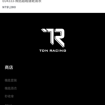
EU4333-飛迅超輕速乾雨衣
NT$
1,280
商店
機能套裝
機能雨衣
秒收傘