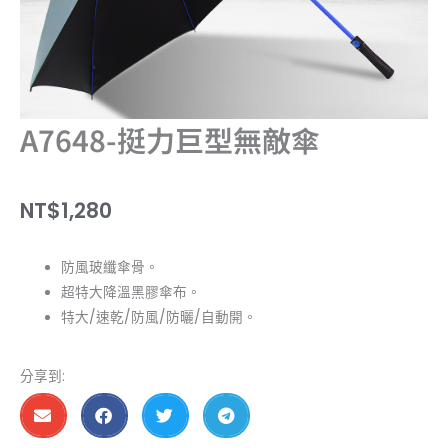
A7648-挺力巨型無敵傘
NT$
1,280
防風玻纖傘骨。
超特大降溫黑膠傘布。
特大/速乾/防風/防曬/自動開。
分享到: