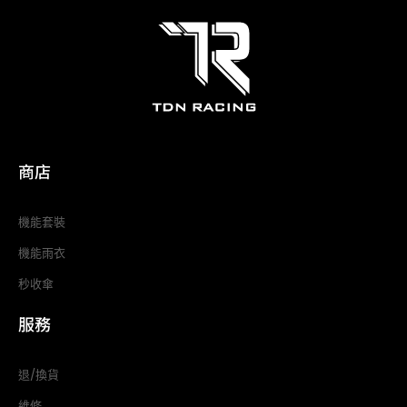
商店
機能套裝
機能雨衣
秒收傘
服務
退/換貨
維修