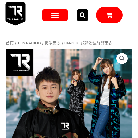
跳
至
購
主
物
籃
要
內
容
首頁
/
TDN RACING
/
機能雨衣
/ EK4289-迷彩偽裝前開雨衣