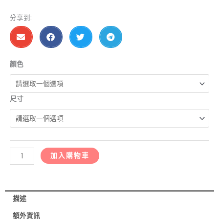
分享到:
EK4289-
顏色
迷
彩
尺寸
偽
裝
前
開
雨
加入購物車
衣
數
量
描述
額外資訊