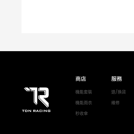
商店
服務
機能套裝
退/換貨
機能雨衣
維修
秒收傘