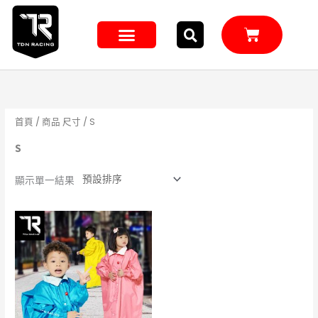
跳
至
購
主
物
籃
要
內
容
首頁
/ 商品 尺寸 / S
S
顯示單一結果