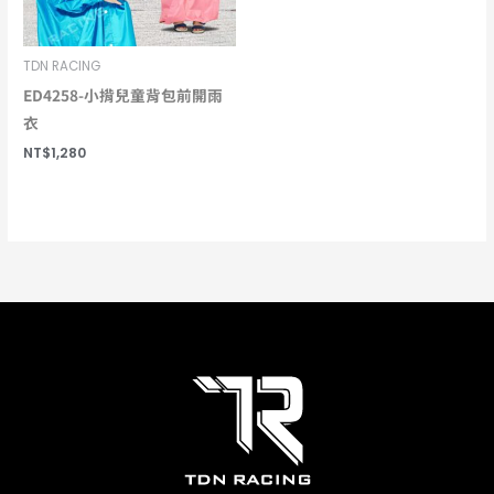
TDN RACING
ED4258-小揹兒童背包前開雨
衣
NT$
1,280