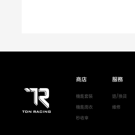
商店
服務
機能套裝
退/換貨
機能雨衣
維修
秒收傘