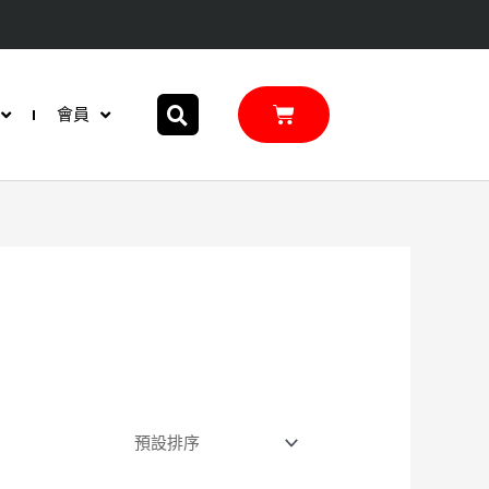
購
會員
物
籃