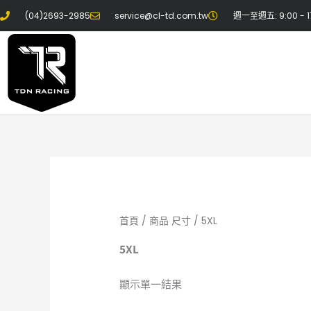
跳
(04)2693-2985
service@cl-td.com.tw
週一至週五: 9:00 - 1
至
主
要
內
容
首頁
/ 商品 尺寸 / 5XL
5XL
顯示單一結果