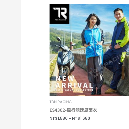
價
格
範
圍：
NT$1,580
到
NT$1,680
TDN RACING
ES4302-風行競速風雨衣
NT$
1,580
–
NT$
1,680