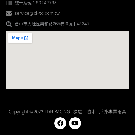
統一編號：60247793
service@cl-td.com.tw
台中市大肚區興和路265巷19號 | 43247
Copyright © 2022 TDN RACING - 機能。防水 - 戶外專業雨具
F
Y
a
o
c
u