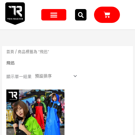
跳
至
購
主
物
籃
要
內
容
首頁
/ 商品標籤為 “飛迅”
飛迅
顯示單一結果