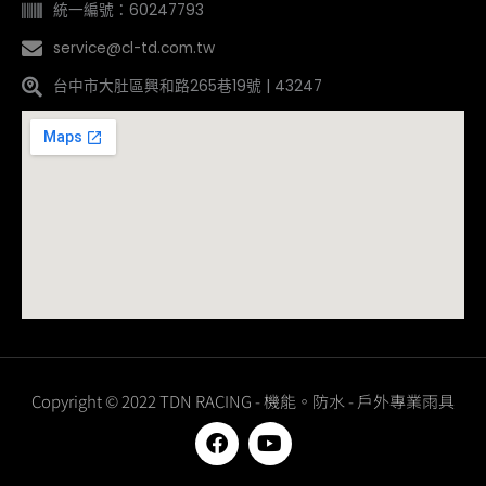
統一編號：60247793
service@cl-td.com.tw
台中市大肚區興和路265巷19號 | 43247
Copyright © 2022 TDN RACING - 機能。防水 - 戶外專業雨具
F
Y
a
o
c
u