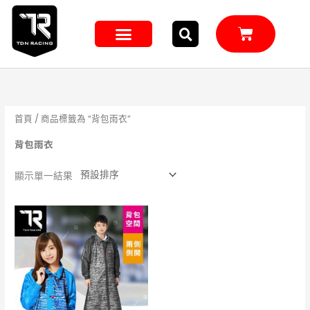
跳
至
購
主
物
籃
要
內
容
首頁
/ 商品標籤為 “背包雨衣”
背包雨衣
顯示單一結果