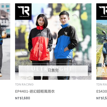
已售完
TDN RACING
TDN R
EP4401-迷幻超輕風雨衣
ES4
NT$
1,680
NT$
1,