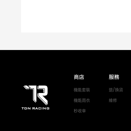
商店
服務
機能套裝
退/換貨
機能雨衣
維修
秒收傘