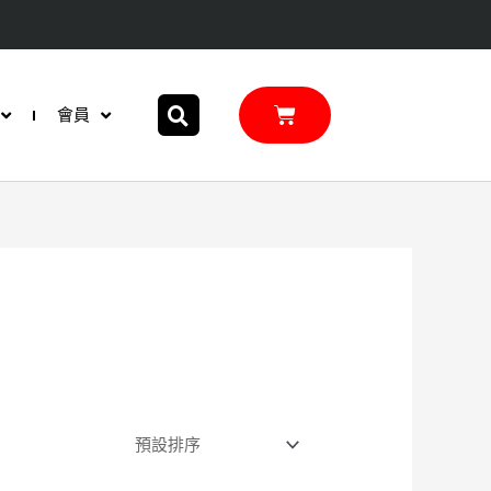
購
會員
物
籃