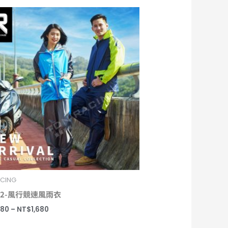
價
格
範
圍：
NT$1,580
到
NT$1,680
ACING
302-風行競速風雨衣
580
–
NT$
1,680