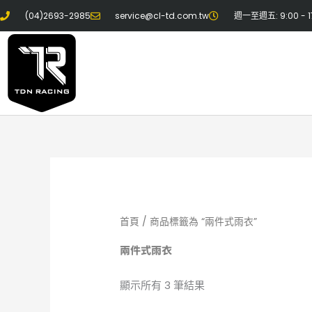
跳
(04)2693-2985
service@cl-td.com.tw
週一至週五: 9:00 - 1
至
主
要
內
容
首頁
/ 商品標籤為 “兩件式雨衣”
兩件式雨衣
顯示所有 3 筆結果