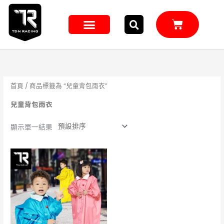
跳
至
購
主
物
籃
要
內
容
首頁
/ 商品標籤為 “兒童背包雨衣”
兒童背包雨衣
顯示單一結果