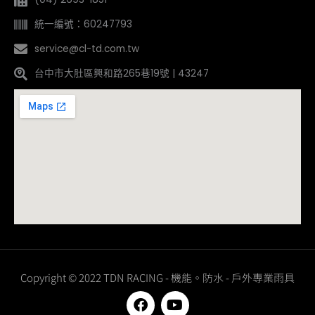
統一編號：60247793
service@cl-td.com.tw
台中市大肚區興和路265巷19號 | 43247
Copyright © 2022 TDN RACING - 機能。防水 - 戶外專業雨具
F
Y
a
o