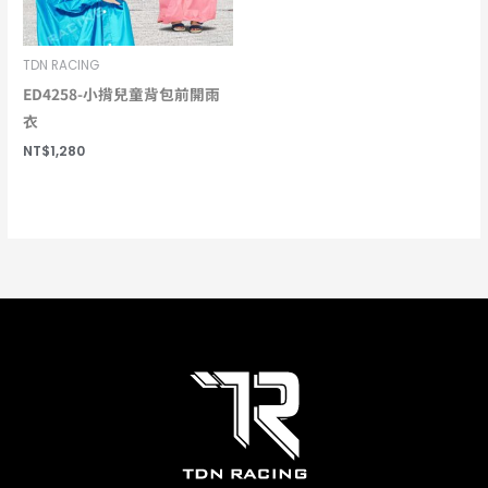
TDN RACING
ED4258-小揹兒童背包前開雨
衣
NT$
1,280