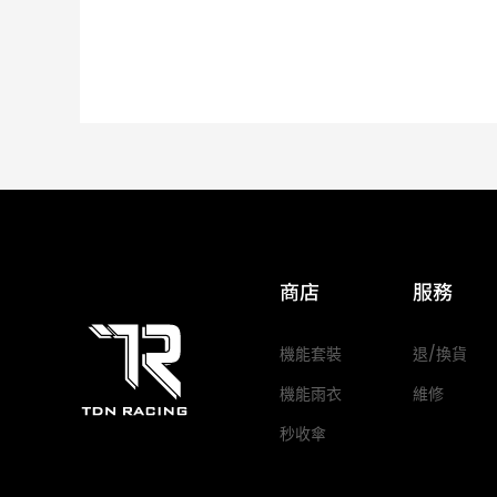
商店
服務
機能套裝
退/換貨
機能雨衣
維修
秒收傘