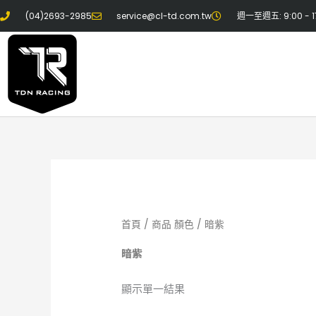
跳
(04)2693-2985
service@cl-td.com.tw
週一至週五: 9:00 - 1
至
主
要
內
容
首頁
/ 商品 顏色 / 暗紫
暗紫
顯示單一結果