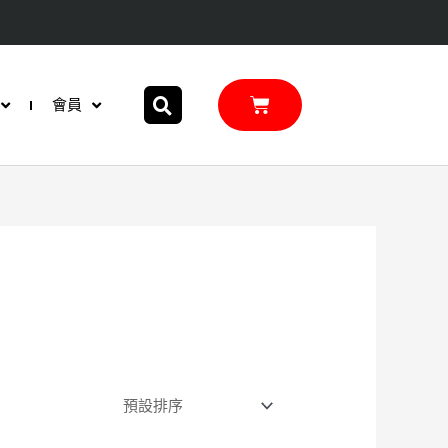
購
會員
物
籃